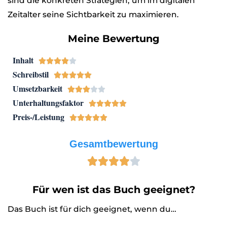
sind die konkreten Strategien, um im digitalen
Zeitalter seine Sichtbarkeit zu maximieren.
Meine Bewertung
Inhalt





Schreibstil





Umsetzbarkeit





Unterhaltungsfaktor





Preis-/Leistung





Gesamtbewertung





Für wen ist das Buch geeignet?
Das Buch ist für dich geeignet, wenn du…