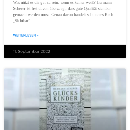
Was nützt es dir gut zu sein, wenn es keiner weiß? Hermann
Scherer ist fest davon überzeugt, dass gute Qualität sichtbar
gemacht werden muss. Genau davon handelt sein neues Buch
„Sichtbar“.
WEITERLESEN »
11. September 2022